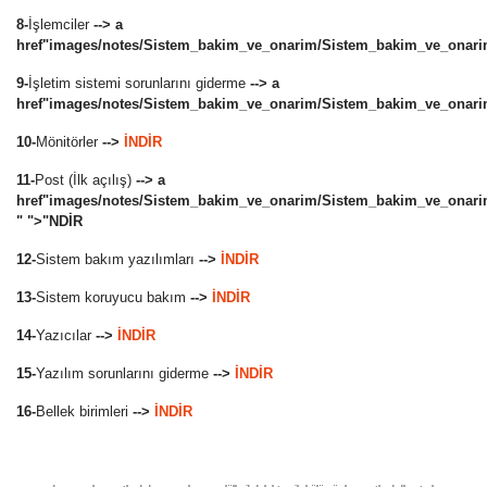
8-
İşlemciler
--> a
href"images/notes/Sistem_bakim_ve_onarim/Sistem_bakim_ve_onarim
9-
İşletim sistemi sorunlarını giderme
--> a
href"images/notes/Sistem_bakim_ve_onarim/Sistem_bakim_ve_onarim
10-
Mönitörler
-->
İNDİR
11-
Post (İlk açılış)
--> a
href"images/notes/Sistem_bakim_ve_onarim/Sistem_bakim_ve_onarim_
" ">"NDİR
12-
Sistem bakım yazılımları
-->
İNDİR
13-
Sistem koruyucu bakım
-->
İNDİR
14-
Yazıcılar
-->
İNDİR
15-
Yazılım sorunlarını giderme
-->
İNDİR
16-
Bellek birimleri
-->
İNDİR