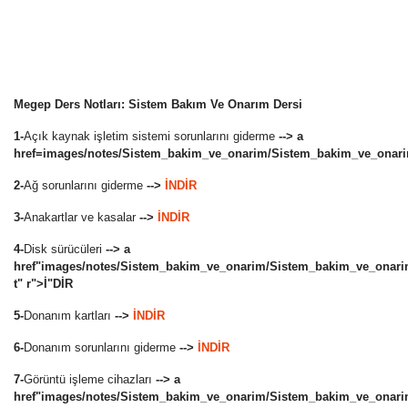
Megep Ders Notları: Sistem Bakım Ve Onarım Dersi
1-
Açık kaynak işletim sistemi sorunlarını giderme
--> a
href=images/notes/Sistem_bakim_ve_onarim/Sistem_bakim_ve_onarim
2-
Ağ sorunlarını giderme
-->
İNDİR
3-
Anakartlar ve kasalar
-->
İNDİR
4-
Disk sürücüleri
--> a
href"images/notes/Sistem_bakim_ve_onarim/Sistem_bakim_ve_onarim
t" r">İ"DİR
5-
Donanım kartları
-->
İNDİR
6-
Donanım sorunlarını giderme
-->
İNDİR
7-
Görüntü işleme cihazları
--> a
href"images/notes/Sistem_bakim_ve_onarim/Sistem_bakim_ve_onarim