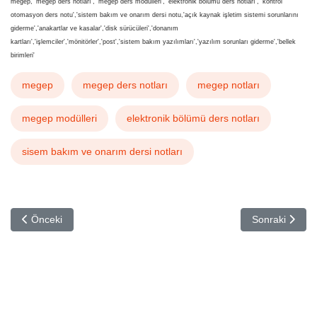
megep, 'megep ders notları', 'megep ders modülleri', 'elektronik bölümü ders notları', 'kontrol
otomasyon ders notu','sistem bakım ve onarım dersi notu,'açık kaynak işletim sistemi sorunlarını
giderme','anakartlar ve kasalar','disk sürücüleri','donanım
kartları','işlemciler','mönitörler','post','sistem bakım yazılımları','yazılım sorunları giderme','bellek
birimleri'
megep
megep ders notları
megep notları
megep modülleri
elektronik bölümü ders notları
sisem bakım ve onarım dersi notları
Önceki makale: Akıllı Ev Aletleri
Sonraki makale
Önceki
Sonraki