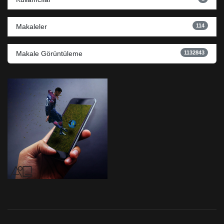
114
Makaleler
1132843
Makale Görüntüleme