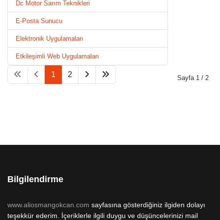
Dc Motor Sarım Teknikleri
E-Posta Sunucu
Elektronik Uygulamaları
Etkileşimli Web Uygulamaları
1
2
Sayfa 1 / 2
Bilgilendirme
www.aliosmangokcan.com
sayfasına gösterdiğiniz ilgiden dolayı
teşekkür ederim. İçeriklerle ilgili duygu ve düşüncelerinizi mail