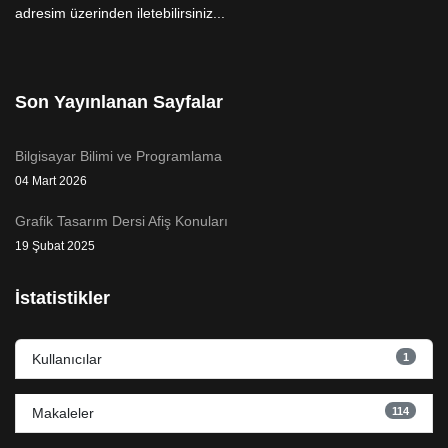
adresim üzerinden iletebilirsiniz...
Son Yayınlanan Sayfalar
Bilgisayar Bilimi ve Programlama
04 Mart 2026
Grafik Tasarım Dersi Afiş Konuları
19 Şubat 2025
İstatistikler
1
Kullanıcılar
114
Makaleler