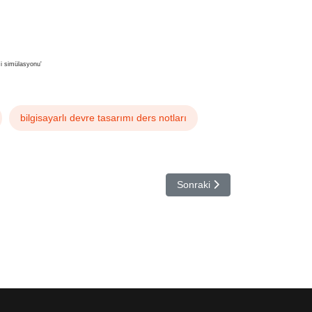
mi simülasyonu'
bilgisayarlı devre tasarımı ders notları
Sonraki makale: Derin Öğrenm
Sonraki