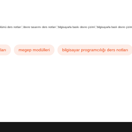
ümü ders notları','devre tasarımı ders notları','bilgisayarla baskı devre çizimi','bilgisayarla baslı devre çizi
ları
megep modülleri
bilgisayar programcılığı ders notları