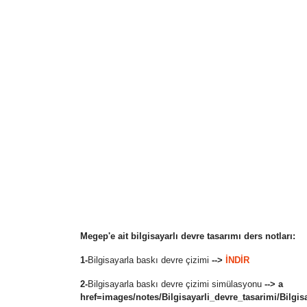
Megep'e ait bilgisayarlı devre tasarımı ders notları:
1-
Bilgisayarla baskı devre çizimi
-->
İNDİR
2-
Bilgisayarla baskı devre çizimi simülasyonu
--> a
href=images/notes/Bilgisayarli_devre_tasarimi/Bilgi