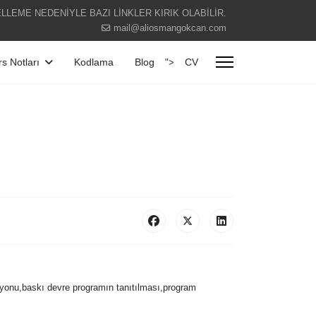
LLEME NEDENİYLE BAZI LİNKLER KIRIK OLABİLİR.
mail@aliosmangokcan.com
s Notları
Kodlama
Blog
CV
">
asyonu,baskı devre programın tanıtılması,program