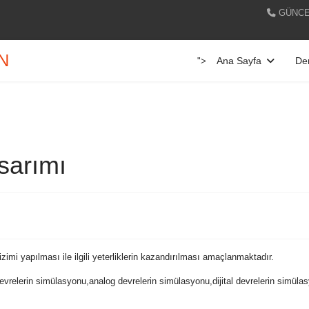
GÜNCE
AN
Ana Sayfa
Der
">
asarımı
izimi yapılması ile ilgili yeterliklerin kazandırılması amaçlanmaktadır.
vrelerin simülasyonu,analog devrelerin simülasyonu,dijital devrelerin simül