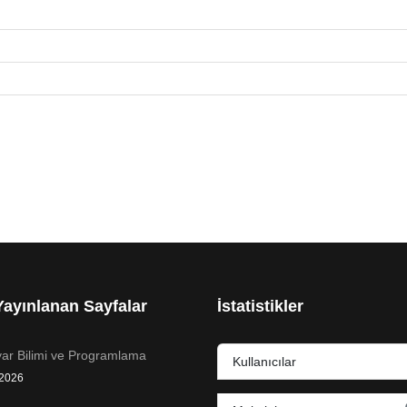
ayınlanan Sayfalar
İstatistikler
yar Bilimi ve Programlama
Kullanıcılar
 2026