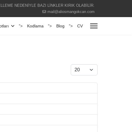
LLEME NEDENİYLE BAZI LİNKLER KIRIK OLABİLİR.
mail@aliosmangokcan.com
tları
Kodlama
Blog
CV
">
">
">
Göster #