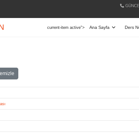
GÜNCE
AN
Ana Sayfa
Ders No
current-item active">
emizle
ması