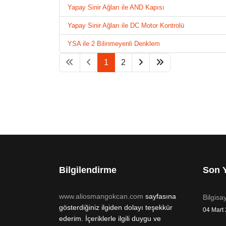
Yapay Sinir Ağları ile AND Kapısı
Yapay Sinir Ağları ile DC Motor Kontrolü
YSA ile 2 Bilinmeyenli Denklem
1
2
Bilgilendirme
Son Y
www.aliosmangokcan.com
sayfasına
Bilgisa
gösterdiğiniz ilgiden dolayı teşekkür
04 Mart
ederim. İçeriklerle ilgili duygu ve