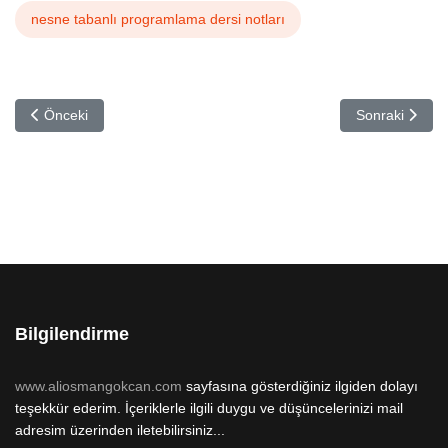
nesne tabanlı programlama dersi notları
Önceki makale: Programlama Temelleri
Sonraki makale
Önceki
Sonraki
Bilgilendirme
www.aliosmangokcan.com
sayfasına gösterdiğiniz ilgiden dolayı
teşekkür ederim. İçeriklerle ilgili duygu ve düşüncelerinizi mail
adresim üzerinden iletebilirsiniz...