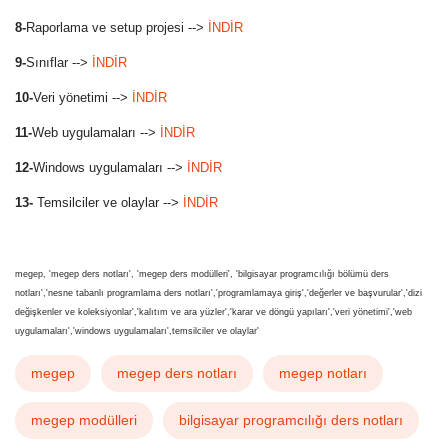
8-
Raporlama ve setup projesi -->
İNDİR
9-
Sınıflar -->
İNDİR
10-
Veri yönetimi -->
İNDİR
11-
Web uygulamaları -->
İNDİR
12-
Windows uygulamaları -->
İNDİR
13-
Temsilciler ve olaylar -->
İNDİR
megep, 'megep ders notları', 'megep ders modülleri', 'bilgisayar programcılığı bölümü ders
notları','nesne tabanlı programlama ders notları','programlamaya giriş','değerler ve başvurular','dizi
değişkenler ve koleksiyonlar','kalıtım ve ara yüzler','karar ve döngü yapıları','veri yönetimi','web
uygulamaları','windows uygulamaları',temsilciler ve olaylar'
megep
megep ders notları
megep notları
megep modülleri
bilgisayar programcılığı ders notları