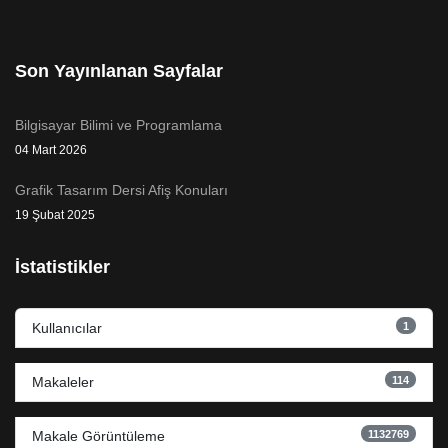
Son Yayınlanan Sayfalar
Bilgisayar Bilimi ve Programlama
04 Mart 2026
Grafik Tasarım Dersi Afiş Konuları
19 Şubat 2025
İstatistikler
1
Kullanıcılar
114
Makaleler
1132769
Makale Görüntüleme