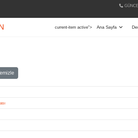
GÜNCE
AN
Ana Sayfa
Der
current-item active">
emizle
ması