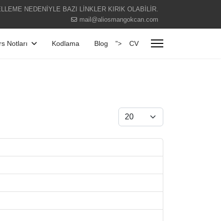
LLEME NEDENİYLE BAZI LİNKLER KIRIK OLABİLİR.
mail@aliosmangokcan.com
s Notları
Kodlama
Blog
CV
">
Göster #