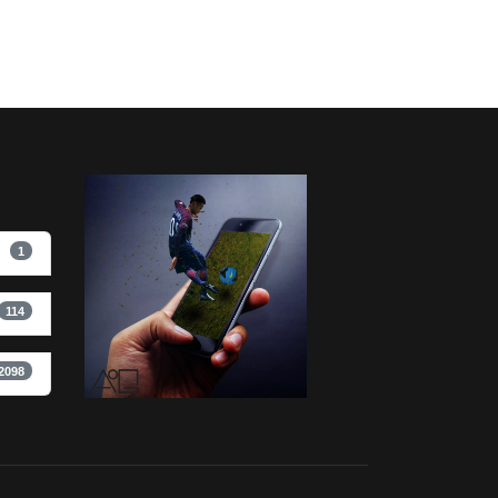
1
114
2098