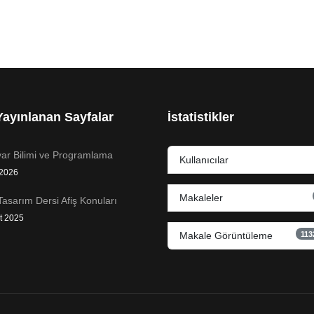
ayınlanan Sayfalar
İstatistikler
yar Bilimi ve Programlama
Kullanıcılar
 2026
Makaleler
Tasarım Dersi Afiş Konuları
t 2025
113
Makale Görüntüleme