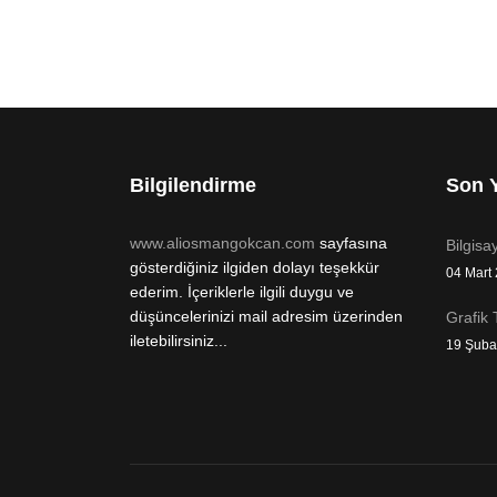
Bilgilendirme
Son Y
www.aliosmangokcan.com
sayfasına
Bilgisa
gösterdiğiniz ilgiden dolayı teşekkür
04 Mart
ederim. İçeriklerle ilgili duygu ve
düşüncelerinizi mail adresim üzerinden
Grafik 
iletebilirsiniz...
19 Şuba