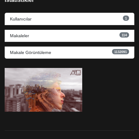
İstatistikler
1
Kullanıcılar
114
Makaleler
1132091
Makale Görüntüleme