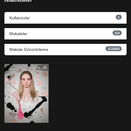
İstatistikler
1
Kullanıcılar
114
Makaleler
1132903
Makale Görüntüleme