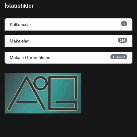
İstatistikler
1
Kullanıcılar
114
Makaleler
1133222
Makale Görüntüleme