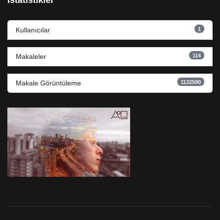
İstatistikler
1
Kullanıcılar
114
Makaleler
1132590
Makale Görüntüleme