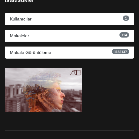
İstatistikler
1
Kullanıcılar
114
Makaleler
1132137
Makale Görüntüleme