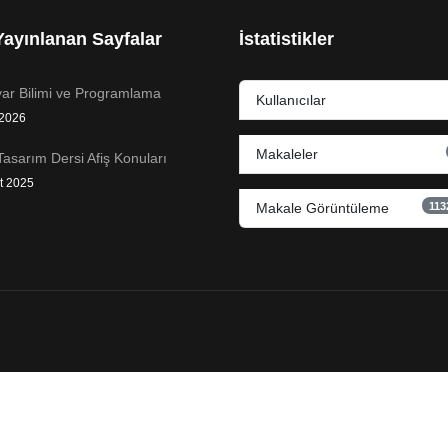
ayınlanan Sayfalar
İstatistikler
yar Bilimi ve Programlama
Kullanıcılar
 2026
Makaleler
Tasarım Dersi Afiş Konuları
t 2025
113
Makale Görüntüleme