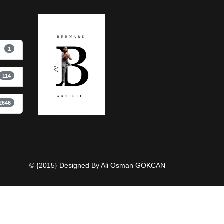
1
114
2646
© {2015} Designed By Ali Osman GÖKCAN