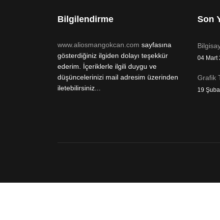
Bilgilendirme
Son Y
www.aliosmangokcan.com
sayfasına
Bilgisa
gösterdiğiniz ilgiden dolayı teşekkür
04 Mart
ederim. İçeriklerle ilgili duygu ve
düşüncelerinizi mail adresim üzerinden
Grafik 
iletebilirsiniz...
19 Şuba