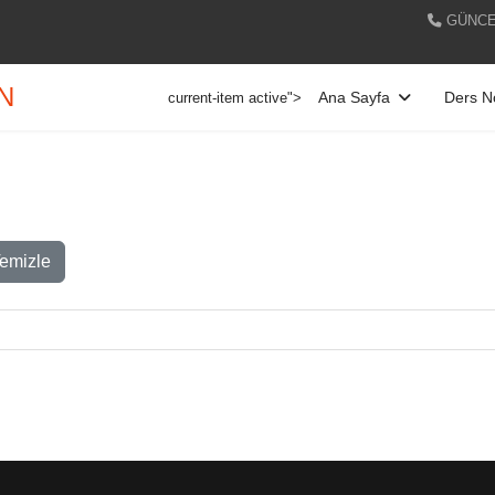
GÜNCE
AN
Ana Sayfa
Ders No
current-item active">
emizle