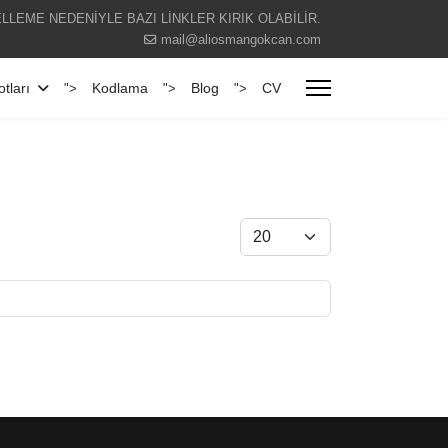
LLEME NEDENİYLE BAZI LİNKLER KIRIK OLABİLİR.
mail@aliosmangokcan.com
tları
Kodlama
Blog
CV
">
">
">
Göster #