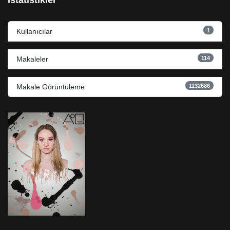
İstatistikler
1
Kullanıcılar
114
Makaleler
1132686
Makale Görüntüleme