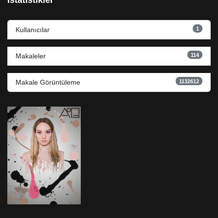
İstatistikler
1
Kullanıcılar
114
Makaleler
1132612
Makale Görüntüleme