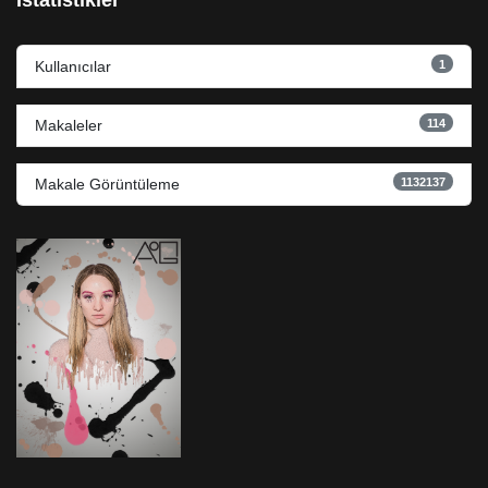
İstatistikler
1
Kullanıcılar
114
Makaleler
1132137
Makale Görüntüleme