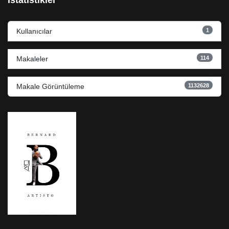
İstatistikler
1
Kullanıcılar
114
Makaleler
1132628
Makale Görüntüleme