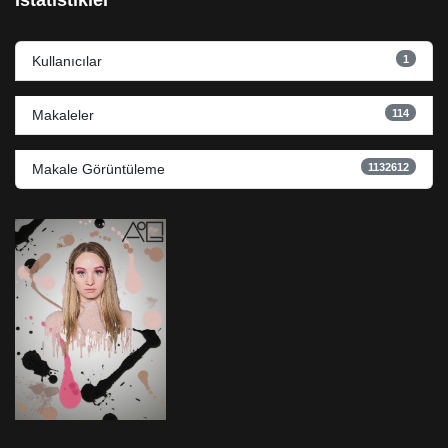
İstatistikler
1
Kullanıcılar
114
Makaleler
1132612
Makale Görüntüleme