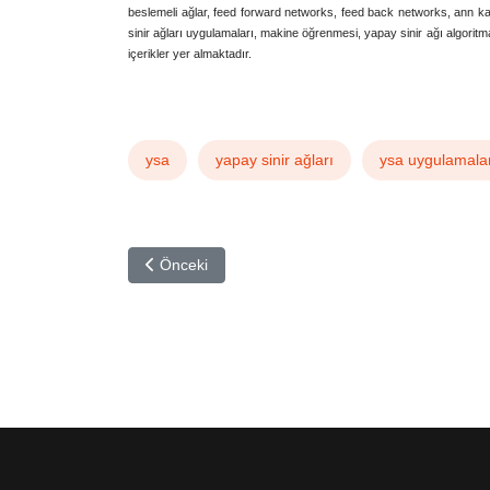
beslemeli ağlar, feed forward networks, feed back networks, ann kavra
sinir ağları uygulamaları, makine öğrenmesi, yapay sinir ağı algorit
içerikler yer almaktadır.
‘Yapay sinir ağı’, ‘yapay sinir ağları nedir’, ‘derin öğrenme nedir’, ‘deep learning nedir’, ’bulan
machine learning’, 'artificial neural network'
ysa
yapay sinir ağları
ysa uygulamala
Önceki makale: Yapay Sinir Ağı Nedir?
Önceki