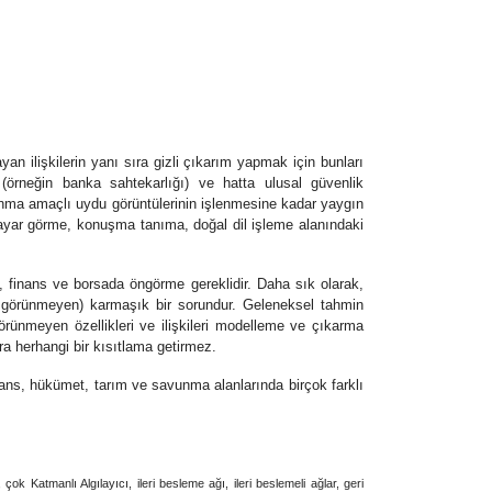
n ilişkilerin yanı sıra gizli çıkarım yapmak için bunları
(örneğin banka sahtekarlığı) ve hatta ulusal güvenlik
nma amaçlı uydu görüntülerinin işlenmesine kadar yaygın
gisayar görme, konuşma tanıma, doğal dil işleme alanındaki
a, finans ve borsada öngörme gereklidir. Daha sık olarak,
ları görünmeyen) karmaşık bir sorundur. Geleneksel tahmin
örünmeyen özellikleri ve ilişkileri modelleme ve çıkarma
ra herhangi bir kısıtlama getirmez.
inans, hükümet, tarım ve savunma alanlarında birçok farklı
ok Katmanlı Algılayıcı, ileri besleme ağı, ileri beslemeli ağlar, geri