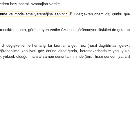
etiren bazı önemli avantajları vardır:
renme ve modelleme yeteneğine sahiptir.
B
u gerçekten önemlidir, çünkü gerçe
 öğrendikten sonra, görünmeyen veriler üzerinde görünmeyen ilişkileri de çıkarabi
di değişkenlerine herhangi bir kısıtlama getirmez (nasıl dağıtılması gerekti
i öğrenebilme kabiliyeti göz önüne alındığında, heteroskedastisite yani yük
k yüksek olduğu finansal zaman serisi tahmininde (örn. Hisse senedi fiyatları) 