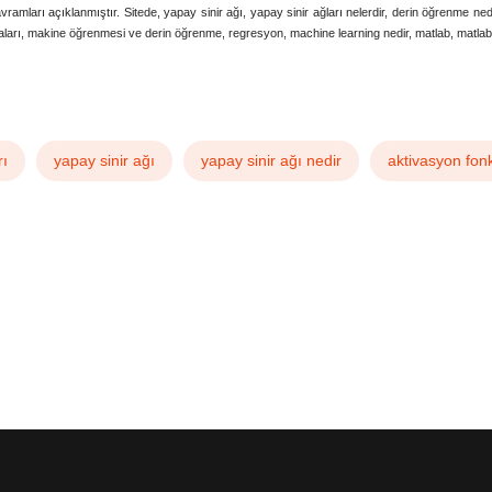
mları açıklanmıştır. Sitede, yapay sinir ağı, yapay sinir ağları nelerdir, derin öğrenme nedi
maları, makine öğrenmesi ve derin öğrenme, regresyon, machine learning nedir, matlab, matlab 
ık mantık nedir’, ‘fuzzy logic nedir’, ‘yapay sinir ağları uygulamaları’, ‘makine öğrenmesi’, ‘yapay sinir ağı algoritmaları’, ‘makine ö
rı
yapay sinir ağı
yapay sinir ağı nedir
aktivasyon fon