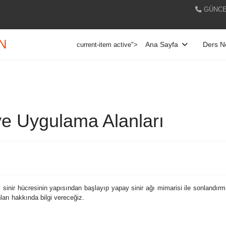
GÜNCE
AN
Ana Sayfa
Ders No
current-item active">
ve Uygulama Alanları
inir hücresinin yapısından başlayıp yapay sinir ağı mimarisi ile sonlandırmışt
arı hakkında bilgi vereceğiz.