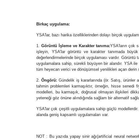
Birkaç uygulama:
YSA'lar, bazı harika özelliklerinden dolayı birçok uygulam
1.
Görüntü İşleme ve Karakter tanıma:
YSA'ların çok s
işleyin, YSA'lar görüntü ve karakter tanımada büyük 
değerlendirmelerinde birçok uygulaması vardır. Görüntü
uygulamalara sahip, sürekli büyüyen bir alandır. YSA ile 
tüm heyecan verici ve dönüşümsel yenilikleri açan derin s
2.
Öngörü:
Gündelik iş kararlarında (ör. Satış, ürünler 
tahmin problemleri karmaşıktır, örneğin, hisse senedi fi
modelleri, bu karmaşık, doğrusal olmayan ilişkileri dik
yeteneği göz önüne alındığında sağlam bir alternatif sağl
YSA'lar çok çeşitli uygulamalara sahip güçlü modellerdir.
alanda geniş kapsamlı uygulamaları var.
NOT : Bu yazıda yapay sinir ağı(artificial neural networ