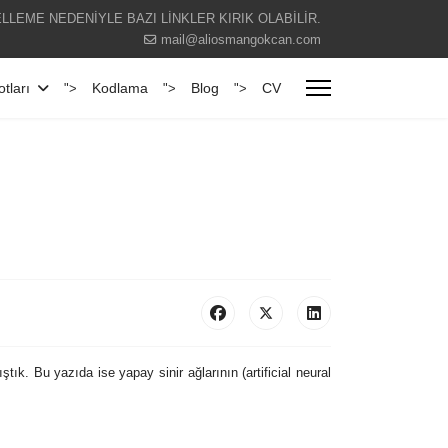
LLEME NEDENİYLE BAZI LİNKLER KIRIK OLABİLİR.
mail@aliosmangokcan.com
tları
Kodlama
Blog
CV
">
">
">
ık. Bu yazıda ise yapay sinir ağlarının (artificial neural