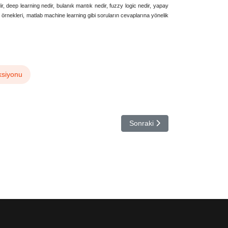
r, deep learning nedir, bulanık mantık nedir, fuzzy logic nedir, yapay
örnekleri, matlab machine learning gibi soruların cevaplarına yönelik
ğrenmesi ve derin öğrenme’, regresyon, ‘machine learning nedir’, matlab, ‘matlab örnekleri’, ‘matlab
ksiyonu
Sonraki makale: Bulanık Mantı
Sonraki