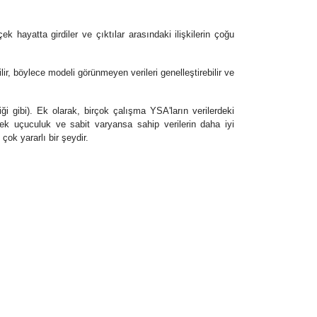
k hayatta girdiler ve çıktılar arasındaki ilişkilerin çoğu
lir, böylece modeli görünmeyen verileri genelleştirebilir ve
ği gibi). Ek olarak, birçok çalışma YSA'ların verilerdeki
sek uçuculuk ve sabit varyansa sahip verilerin daha iyi
çok yararlı bir şeydir.