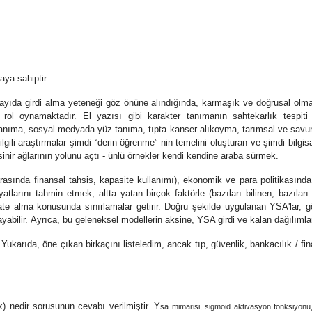
aya sahiptir:
ayıda girdi alma yeteneği göz önüne alındığında, karmaşık ve doğrusal olmaya
rol oynamaktadır. El yazısı gibi karakter tanımanın sahtekarlık tespiti 
 tanıma, sosyal medyada yüz tanıma, tıpta kanser alıkoyma, tarımsal ve savu
ilgili araştırmalar şimdi “derin öğrenme” nin temelini oluşturan ve şimdi bil
inir ağlarının yolunu açtı - ünlü örnekler kendi kendine araba sürmek.
arasında finansal tahsis, kapasite kullanımı), ekonomik ve para politikasınd
yatlarını tahmin etmek, altta yatan birçok faktörle (bazıları bilinen, bazı
kate alma konusunda sınırlamalar getirir. Doğru şekilde uygulanan YSA'lar, g
ayabilir. Ayrıca, bu geleneksel modellerin aksine, YSA girdi ve kalan dağılımla
 Yukarıda, öne çıkan birkaçını listeledim, ancak tıp, güvenlik, bankacılık / f
k) nedir sorusunun cevabı verilmiştir. Y
sa mimarisi, sigmoid aktivasyon fonksiyonu, ç