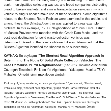
bank, municipalities collecting wastes, and bread companies distributing
bread to bakery markets, and similar transportation services in which
vehicle routing is needed make use of these solutions. Some algorithms
related to the Shortest Route Problem were examined in this article, and
among these, the Dijkstra Algorithm was applied to a real example
problem. In this example, 75. Yıl Neighborhood of Yunus Emre District
of Manisa Province was modeled with the Graph Data Model, and the
best road destination for solid waste collection vehicles was
determined. Based on the results obtained, it was determined that the
Dijkstra Algorithm identified the shortest route successfully.
KAYNAK:
Bu paylaşım "
The Shortest Road Algorithm Approach In
Determining The Route Of Solid Waste Collection Vehicles: The
Case Of Manisa 75. Yıl Neighborhood"
(Katı Atık Toplama Araçlarının
Güzergâh Tespitinde En Kısa Yol Algoritması Yaklaşımı: Manisa 75.Yıl
Mahallesi Örneği) isimli makaleden alıntıdır.
'En kısa yol', 'araç rotalama', 'en kısa yol algoritması', 'graf modeli', 'Shortest road',
'vehicle routing', 'shortest path algorithm', 'graph model', 'araç rotalama', 'katı atık
toplama', 'dijkstra algorithm', 'dijkstra en kısa yol algoritması', 'The Shortest Road
Algorithm Approach In Determining The Route Of Solid Waste Collection Vehicles: The
Case Of Manisa 75. Yıl Neighborhood', 'Katı Atık Toplama Araçlarının Güzergâh
Tespitinde En Kısa Yol Algoritması Yaklaşımı: Manisa 75.Yıl Mahallesi Örneği'