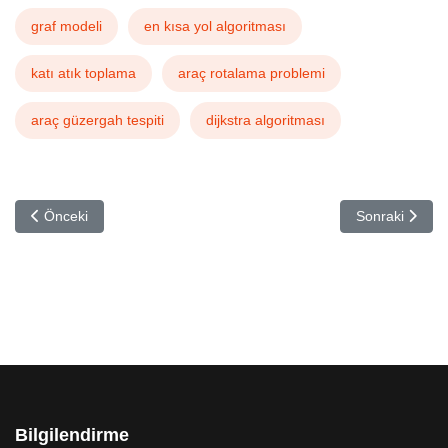
graf modeli
en kısa yol algoritması
katı atık toplama
araç rotalama problemi
araç güzergah tespiti
dijkstra algoritması
Önceki makale: Makine Öğrenmesi Nedir?
Sonraki makale
Önceki
Sonraki
Bilgilendirme