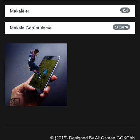
114
Makaleler
1132676
Makale Görüntüleme
© {2015} Designed By Ali Osman GÖKCAN